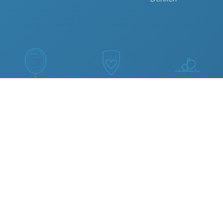
Reflexion
Geschützter
Semester-
fördern
Raum
Begleitung
Hilft zu
Deine Dialoge,
Wächst
verstehen, statt
deine
zusammen mit
zu kopieren
Privatsphäre
dir und deinem
Kursfortschritt